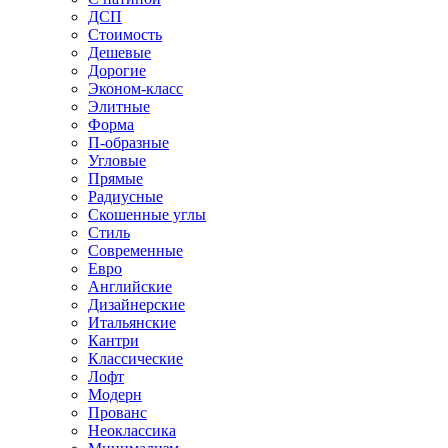
ДСП
Стоимость
Дешевые
Дорогие
Эконом-класс
Элитные
Форма
П-образные
Угловые
Прямые
Радиусные
Скошенные углы
Стиль
Современные
Евро
Английские
Дизайнерские
Итальянские
Кантри
Классические
Лофт
Модерн
Прованс
Неоклассика