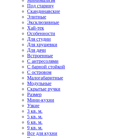
Минимализм
Под старину
Скандинавские
Элитные
Эксклюзивные
Хай-тек
Особенности
Для студии
Для хрущевки
Для дачи
Встроенные
С антресолями
С барной стойкой
С островом
Малогабаритные
Модульные
Скрытые ручки
Размер
Мини-кухни
Узкие
3 кв. м.
5 кв. м.
6 кв. м.
9 кв. м.
Все для кухни