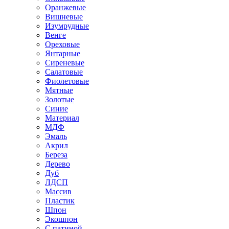
Оранжевые
Вишневые
Изумрудные
Венге
Ореховые
Янтарные
Сиреневые
Салатовые
Фиолетовые
Мятные
Золотые
Синие
Материал
МДФ
Эмаль
Акрил
Береза
Дерево
Дуб
ЛДСП
Массив
Пластик
Шпон
Экошпон
С патиной