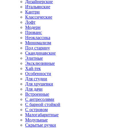
Дизайнерские
Итальянские
Кантри
Классические
Лофт
Модерн
Прованс
Неоклассика
Минимализм
Под старину
Скандинавские
Элитные
Эксклюзивные
Хай-тек
Особенности
Для студии
Для хрущевки
Для дачи
Встроенные
С антресолями
С барной стойкой
С островом
Малогабаритные
Модульные
Скрытые ручки