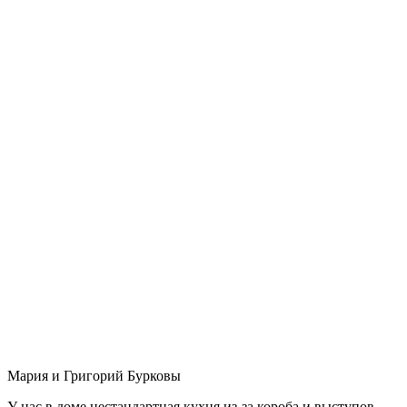
Мария и Григорий Бурковы
У нас в доме нестандартная кухня из-за короба и выступов,