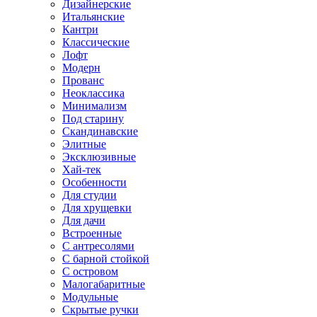
Дизайнерские
Итальянские
Кантри
Классические
Лофт
Модерн
Прованс
Неоклассика
Минимализм
Под старину
Скандинавские
Элитные
Эксклюзивные
Хай-тек
Особенности
Для студии
Для хрущевки
Для дачи
Встроенные
С антресолями
С барной стойкой
С островом
Малогабаритные
Модульные
Скрытые ручки