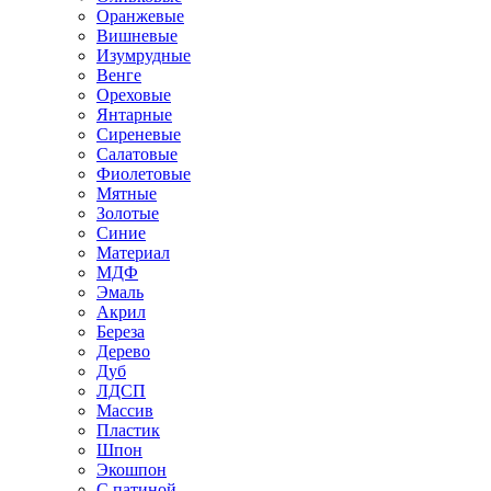
Оранжевые
Вишневые
Изумрудные
Венге
Ореховые
Янтарные
Сиреневые
Салатовые
Фиолетовые
Мятные
Золотые
Синие
Материал
МДФ
Эмаль
Акрил
Береза
Дерево
Дуб
ЛДСП
Массив
Пластик
Шпон
Экошпон
С патиной