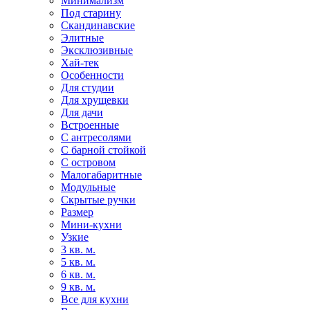
Минимализм
Под старину
Скандинавские
Элитные
Эксклюзивные
Хай-тек
Особенности
Для студии
Для хрущевки
Для дачи
Встроенные
С антресолями
С барной стойкой
С островом
Малогабаритные
Модульные
Скрытые ручки
Размер
Мини-кухни
Узкие
3 кв. м.
5 кв. м.
6 кв. м.
9 кв. м.
Все для кухни