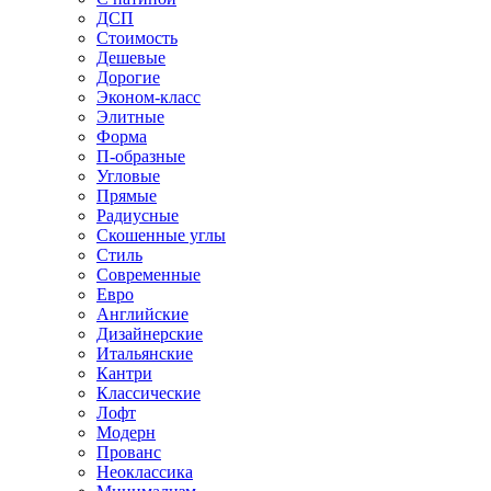
ДСП
Стоимость
Дешевые
Дорогие
Эконом-класс
Элитные
Форма
П-образные
Угловые
Прямые
Радиусные
Скошенные углы
Стиль
Современные
Евро
Английские
Дизайнерские
Итальянские
Кантри
Классические
Лофт
Модерн
Прованс
Неоклассика