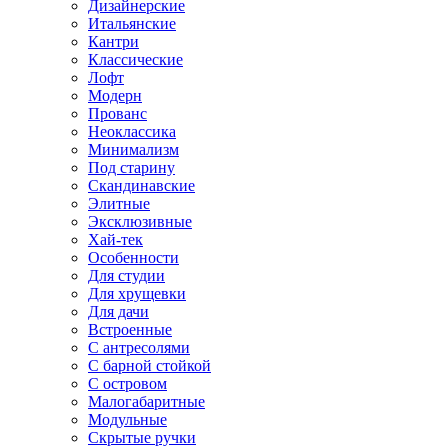
Дизайнерские
Итальянские
Кантри
Классические
Лофт
Модерн
Прованс
Неоклассика
Минимализм
Под старину
Скандинавские
Элитные
Эксклюзивные
Хай-тек
Особенности
Для студии
Для хрущевки
Для дачи
Встроенные
С антресолями
С барной стойкой
С островом
Малогабаритные
Модульные
Скрытые ручки