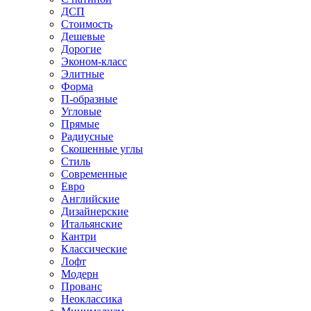
ДСП
Стоимость
Дешевые
Дорогие
Эконом-класс
Элитные
Форма
П-образные
Угловые
Прямые
Радиусные
Скошенные углы
Стиль
Современные
Евро
Английские
Дизайнерские
Итальянские
Кантри
Классические
Лофт
Модерн
Прованс
Неоклассика