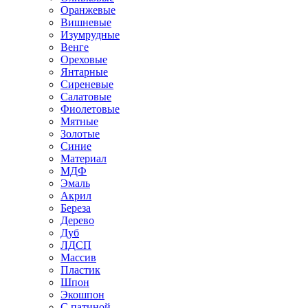
Оранжевые
Вишневые
Изумрудные
Венге
Ореховые
Янтарные
Сиреневые
Салатовые
Фиолетовые
Мятные
Золотые
Синие
Материал
МДФ
Эмаль
Акрил
Береза
Дерево
Дуб
ЛДСП
Массив
Пластик
Шпон
Экошпон
С патиной