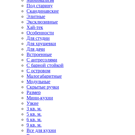
Минимализм
Под старину
Скандинавские
Элитные
Эксклюзивные
Хай-тек
Особенности
Для студии
Для хрущевки
Для дачи
Встроенные
С антресолями
С барной стойкой
С островом
Малогабаритные
Модульные
Скрытые ручки
Размер
Мини-кухни
Узкие
3 кв. м.
5 кв. м.
6 кв. м.
9 кв. м.
Все для кухни