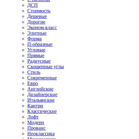
ДСП
Стоимость
Дешевые
Дорогие
Эконом-класс
Элитные
Форма
П-образные
Угловые
Прямые
Радиусные
Скошенные углы
Стиль
Современные
Евро
Английские
Дизайнерские
Итальянские
Кантри
Классические
Лофт
Модерн
Прованс
Неоклассика