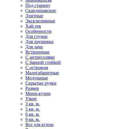
Минимализм
Под старину
Скандинавские
Элитные
Эксклюзивные
Хай-тек
Особенности
Для студии
Для хрущевки
Для дачи
Встроенные
С антресолями
С барной стойкой
С островом
Малогабаритные
Модульные
Скрытые ручки
Размер
Мини-кухни
Узкие
3 кв. м.
5 кв. м.
6 кв. м.
9 кв. м.
Все для кухни