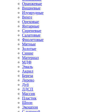
Оранжевые
Вишневые
Изумрудные
Венге
Ореховые
Янтарные
Сиреневые
Салатовые
Фиолетовые
Мятные
Золотые
Синие
Материал
МДФ
Эмаль
Акрил
Береза
Дерево
Дуб
ЛДСП
Массив
Пластик
Шпон
Экошпон
С патиной