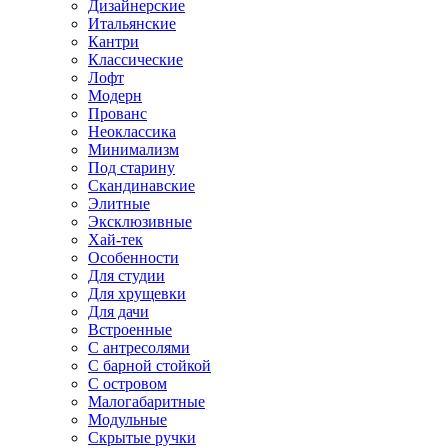
Дизайнерские
Итальянские
Кантри
Классические
Лофт
Модерн
Прованс
Неоклассика
Минимализм
Под старину
Скандинавские
Элитные
Эксклюзивные
Хай-тек
Особенности
Для студии
Для хрущевки
Для дачи
Встроенные
С антресолями
С барной стойкой
С островом
Малогабаритные
Модульные
Скрытые ручки