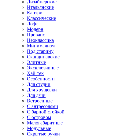
Дизайнерские
Итальянские
Кантри
Классические
Лофт
Модерн
Прованс
Неоклассика
Минимализм
Под старину
Скандинавские
Элитные
Эксклюзивные
Хай-тек
Особенности
Для студии
Для хрущевки
Для дачи
Встроенные
С антресолями
С барной стойкой
С островом
Малогабаритные
Модульные
Скрытые ручки