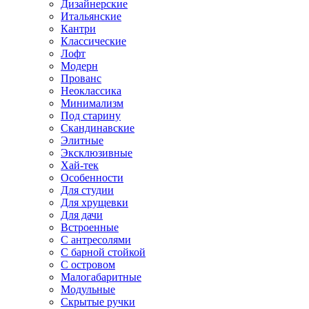
Дизайнерские
Итальянские
Кантри
Классические
Лофт
Модерн
Прованс
Неоклассика
Минимализм
Под старину
Скандинавские
Элитные
Эксклюзивные
Хай-тек
Особенности
Для студии
Для хрущевки
Для дачи
Встроенные
С антресолями
С барной стойкой
С островом
Малогабаритные
Модульные
Скрытые ручки