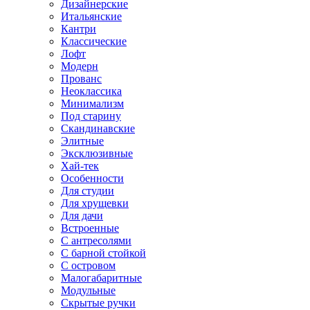
Дизайнерские
Итальянские
Кантри
Классические
Лофт
Модерн
Прованс
Неоклассика
Минимализм
Под старину
Скандинавские
Элитные
Эксклюзивные
Хай-тек
Особенности
Для студии
Для хрущевки
Для дачи
Встроенные
С антресолями
С барной стойкой
С островом
Малогабаритные
Модульные
Скрытые ручки