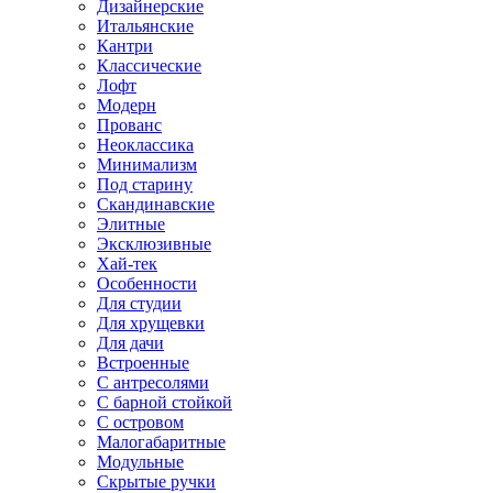
Дизайнерские
Итальянские
Кантри
Классические
Лофт
Модерн
Прованс
Неоклассика
Минимализм
Под старину
Скандинавские
Элитные
Эксклюзивные
Хай-тек
Особенности
Для студии
Для хрущевки
Для дачи
Встроенные
С антресолями
С барной стойкой
С островом
Малогабаритные
Модульные
Скрытые ручки