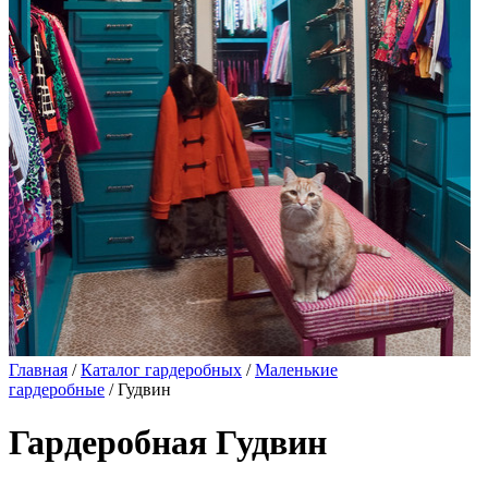
Главная
/
Каталог гардеробных
/
Маленькие
гардеробные
/ Гудвин
Гардеробная Гудвин