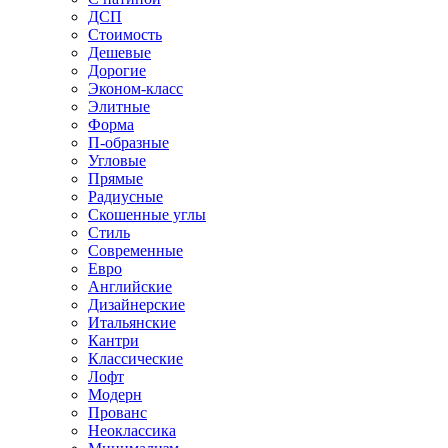
ДСП
Стоимость
Дешевые
Дорогие
Эконом-класс
Элитные
Форма
П-образные
Угловые
Прямые
Радиусные
Скошенные углы
Стиль
Современные
Евро
Английские
Дизайнерские
Итальянские
Кантри
Классические
Лофт
Модерн
Прованс
Неоклассика