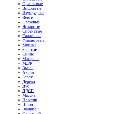
Оранжевые
Вишневые
Изумрудные
Венге
Ореховые
Янтарные
Сиреневые
Салатовые
Фиолетовые
Мятные
Золотые
Синие
Материал
МДФ
Эмаль
Акрил
Береза
Дерево
Дуб
ЛДСП
Массив
Пластик
Шпон
Экошпон
С патиной