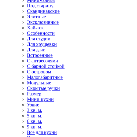
Минимализм
Под старину
Скандинавские
Элитные
Эксклюзивные
Хай-тек
Особенности
Для студии
Для хрущевки
Для дачи
Встроенные
С антресолями
С барной стойкой
С островом
Малогабаритные
Модульные
Скрытые ручки
Размер
Мини-кухни
Узкие
3 кв. м.
5 кв. м.
6 кв. м.
9 кв. м.
Все для кухни