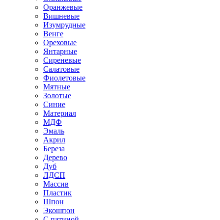
Оранжевые
Вишневые
Изумрудные
Венге
Ореховые
Янтарные
Сиреневые
Салатовые
Фиолетовые
Мятные
Золотые
Синие
Материал
МДФ
Эмаль
Акрил
Береза
Дерево
Дуб
ЛДСП
Массив
Пластик
Шпон
Экошпон
С патиной