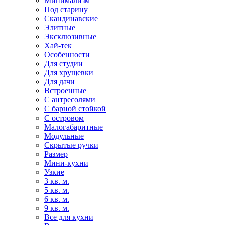
Минимализм
Под старину
Скандинавские
Элитные
Эксклюзивные
Хай-тек
Особенности
Для студии
Для хрущевки
Для дачи
Встроенные
С антресолями
С барной стойкой
С островом
Малогабаритные
Модульные
Скрытые ручки
Размер
Мини-кухни
Узкие
3 кв. м.
5 кв. м.
6 кв. м.
9 кв. м.
Все для кухни