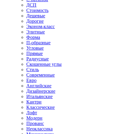
ДСП
Стоимость
Дешевые
Дорогие
Эконом-класс
Элитные
Форма
П-образные
Угловые
Прямые
Радиусные
Скошенные углы
Стиль
Современные
Евро
Английские
Дизайнерские
Итальянские
Кантри
Классические
Лофт
Модерн
Прованс
Неоклассика