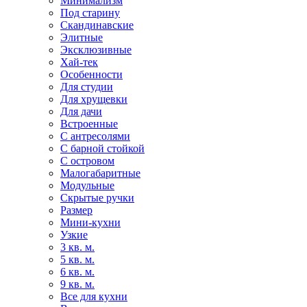
Минимализм
Под старину
Скандинавские
Элитные
Эксклюзивные
Хай-тек
Особенности
Для студии
Для хрущевки
Для дачи
Встроенные
С антресолями
С барной стойкой
С островом
Малогабаритные
Модульные
Скрытые ручки
Размер
Мини-кухни
Узкие
3 кв. м.
5 кв. м.
6 кв. м.
9 кв. м.
Все для кухни