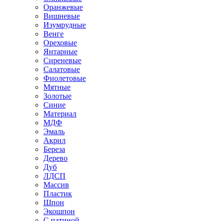
Оранжевые
Вишневые
Изумрудные
Венге
Ореховые
Янтарные
Сиреневые
Салатовые
Фиолетовые
Мятные
Золотые
Синие
Материал
МДФ
Эмаль
Акрил
Береза
Дерево
Дуб
ЛДСП
Массив
Пластик
Шпон
Экошпон
С патиной