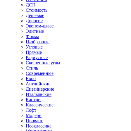
ДСП
Стоимость
Дешевые
Дорогие
Эконом-класс
Элитные
Форма
П-образные
Угловые
Прямые
Радиусные
Скошенные углы
Стиль
Современные
Евро
Английские
Дизайнерские
Итальянские
Кантри
Классические
Лофт
Модерн
Прованс
Неоклассика