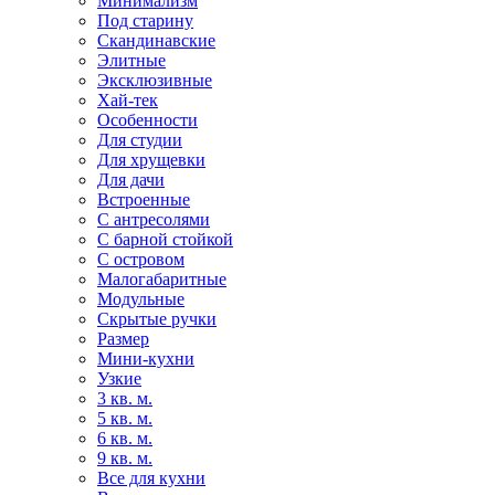
Минимализм
Под старину
Скандинавские
Элитные
Эксклюзивные
Хай-тек
Особенности
Для студии
Для хрущевки
Для дачи
Встроенные
С антресолями
С барной стойкой
С островом
Малогабаритные
Модульные
Скрытые ручки
Размер
Мини-кухни
Узкие
3 кв. м.
5 кв. м.
6 кв. м.
9 кв. м.
Все для кухни