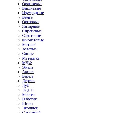
Оранжевые
Вишневые
Изумрудные
Венге
Ореховые
Янтарные
Сиреневые
Салатовые
Фиолетовые
Мятные
Золотые
Синие
Материал
МДФ
Эмаль
Акрил
Береза
Дерево
Дуб
ЛДСП
Массив
Пластик
Шпон
Экошпон
С патиной