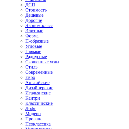
ДСП
Стоимость
Дешевые
Дорогие
Эконом-класс
Элитные
Форма
П-образные
Угловые
Прямые
Радиусные
Скошенные углы
Стиль
Современные
Евро
Английские
Дизайнерские
Итальянские
Кантри
Классические
Лофт
Модерн
Прованс
Неоклассика