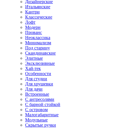
Дизайнерские
Итальянские
Кантри
Классические
Лофт
Модерн
Прованс
Неоклассика
Минимализм
Под старину
Скандинавские
Элитные
Эксклюзивные
Хай-тек
Особенности
Для студии
Для хрущевки
Для дачи
Встроенные
С антресолями
С барной стойкой
С островом
Малогабаритные
Модульные
Скрытые ручки