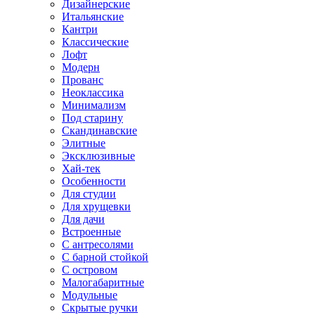
Дизайнерские
Итальянские
Кантри
Классические
Лофт
Модерн
Прованс
Неоклассика
Минимализм
Под старину
Скандинавские
Элитные
Эксклюзивные
Хай-тек
Особенности
Для студии
Для хрущевки
Для дачи
Встроенные
С антресолями
С барной стойкой
С островом
Малогабаритные
Модульные
Скрытые ручки