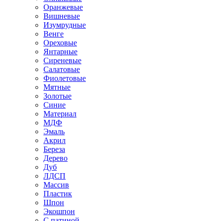
Оранжевые
Вишневые
Изумрудные
Венге
Ореховые
Янтарные
Сиреневые
Салатовые
Фиолетовые
Мятные
Золотые
Синие
Материал
МДФ
Эмаль
Акрил
Береза
Дерево
Дуб
ЛДСП
Массив
Пластик
Шпон
Экошпон
С патиной