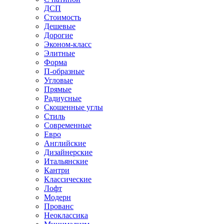
ДСП
Стоимость
Дешевые
Дорогие
Эконом-класс
Элитные
Форма
П-образные
Угловые
Прямые
Радиусные
Скошенные углы
Стиль
Современные
Евро
Английские
Дизайнерские
Итальянские
Кантри
Классические
Лофт
Модерн
Прованс
Неоклассика