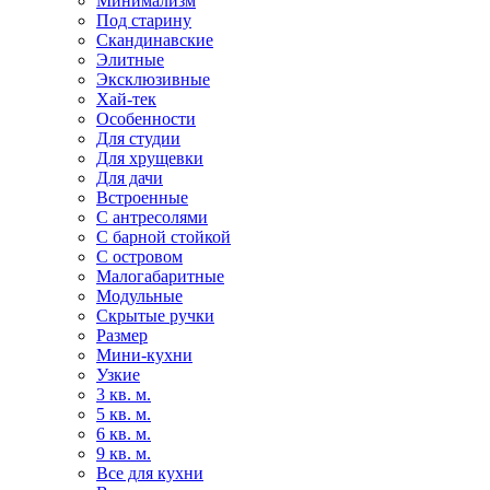
Минимализм
Под старину
Скандинавские
Элитные
Эксклюзивные
Хай-тек
Особенности
Для студии
Для хрущевки
Для дачи
Встроенные
С антресолями
С барной стойкой
С островом
Малогабаритные
Модульные
Скрытые ручки
Размер
Мини-кухни
Узкие
3 кв. м.
5 кв. м.
6 кв. м.
9 кв. м.
Все для кухни