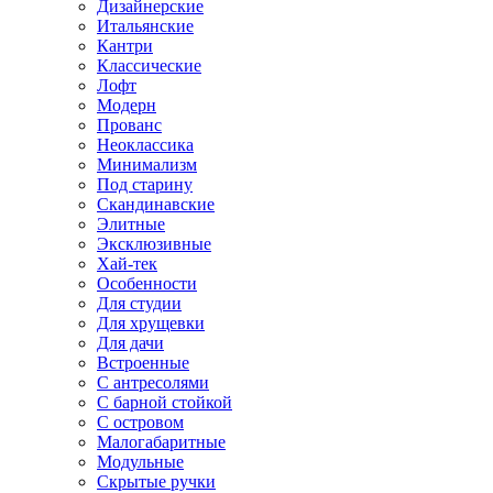
Дизайнерские
Итальянские
Кантри
Классические
Лофт
Модерн
Прованс
Неоклассика
Минимализм
Под старину
Скандинавские
Элитные
Эксклюзивные
Хай-тек
Особенности
Для студии
Для хрущевки
Для дачи
Встроенные
С антресолями
С барной стойкой
С островом
Малогабаритные
Модульные
Скрытые ручки