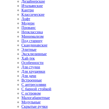
Дизайнерские
Итальянские
Кантри
Классические
Лофт
Модерн
Прованс
Неоклассика
Минимализм
Под старину
Скандинавские
Элитные
Эксклюзивные
Хай-тек
Особенности
Для студии
Для хрущевки
Для дачи
Встроенные
С антресолями
С барной стойкой
С островом
Малогабаритные
Модульные
Скрытые ручки