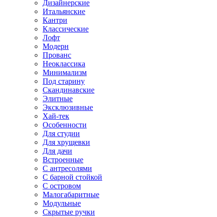
Дизайнерские
Итальянские
Кантри
Классические
Лофт
Модерн
Прованс
Неоклассика
Минимализм
Под старину
Скандинавские
Элитные
Эксклюзивные
Хай-тек
Особенности
Для студии
Для хрущевки
Для дачи
Встроенные
С антресолями
С барной стойкой
С островом
Малогабаритные
Модульные
Скрытые ручки