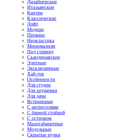
Дизайнерские
Итальянские
Кантри
Классические
Лофт
Модерн
Прованс
Неоклассика
Минимализм
Под старину
Скандинавские
Элитные
Эксклюзивные
Хай-тек
Особенности
Для студии
Для хрущевки
Для дачи
Встроенные
С антресолями
С барной стойкой
С островом
Малогабаритные
Модульные
Скрытые ручки