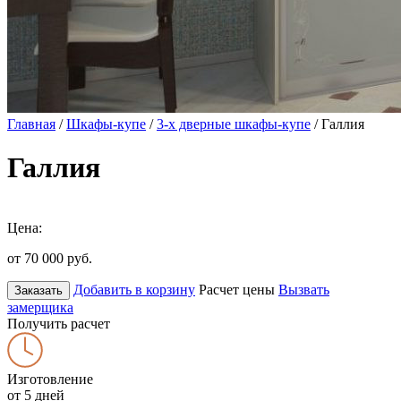
Главная
/
Шкафы-купе
/
3-х дверные шкафы-купе
/ Галлия
Галлия
Цена:
от 70 000
руб.
Добавить в корзину
Расчет цены
Вызвать
Заказать
замерщика
Получить расчет
Изготовление
от 5 дней