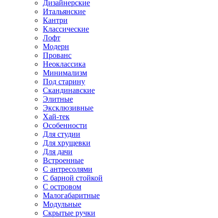
Дизайнерские
Итальянские
Кантри
Классические
Лофт
Модерн
Прованс
Неоклассика
Минимализм
Под старину
Скандинавские
Элитные
Эксклюзивные
Хай-тек
Особенности
Для студии
Для хрущевки
Для дачи
Встроенные
С антресолями
С барной стойкой
С островом
Малогабаритные
Модульные
Скрытые ручки