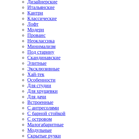
Дизайнерские
Итальянские
Кантри
Классические
Лофт
Модерн
Прованс
Неоклассика
Минимализм
Под старину
Скандинавские
Элитные
Эксклюзивные
Хай-тек
Особенности
Для студии
Для хрущевки
Для дачи
Встроенные
С антресолями
С барной стойкой
С островом
Малогабаритные
Модульные
Скрытые ручки