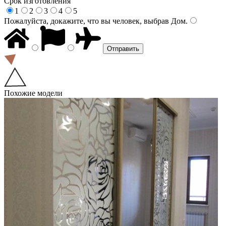
Срок изготовления
1
2
3
4
5
Пожалуйста, докажите, что вы человек, выбрав
Дом
.
Похожие модели