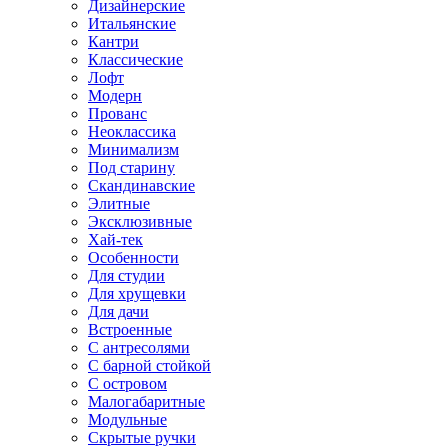
Дизайнерские
Итальянские
Кантри
Классические
Лофт
Модерн
Прованс
Неоклассика
Минимализм
Под старину
Скандинавские
Элитные
Эксклюзивные
Хай-тек
Особенности
Для студии
Для хрущевки
Для дачи
Встроенные
С антресолями
С барной стойкой
С островом
Малогабаритные
Модульные
Скрытые ручки