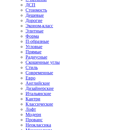
ДСП
Стоимость
Дешевые
Дорогие
Эконом-класс
Элитные
Форма
П-образные
Угловые
Прямые
Радиусные
Скошенные углы
Стиль
Современные
Евро
Английские
Дизайнерские
Итальянские
Кантри
Классические
Лофт
Модерн
Прованс
Неоклассика