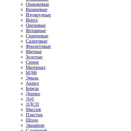
Оранжевые
Вишневые
Изумрудные
Венге
Ореховые
Янтарные
Сиреневые
Салатовые
Фиолетовые
Мятные
Золотые
Синие
Материал
МДФ
Эмаль
Акрил
Береза
Дерево
Дуб
ЛДСП
Массив
Пластик
Шпон
Экошпон
С патиной