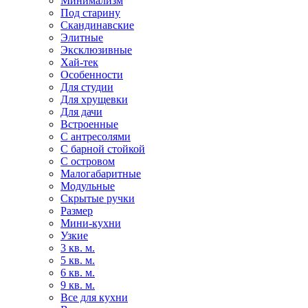
Минимализм
Под старину
Скандинавские
Элитные
Эксклюзивные
Хай-тек
Особенности
Для студии
Для хрущевки
Для дачи
Встроенные
С антресолями
С барной стойкой
С островом
Малогабаритные
Модульные
Скрытые ручки
Размер
Мини-кухни
Узкие
3 кв. м.
5 кв. м.
6 кв. м.
9 кв. м.
Все для кухни