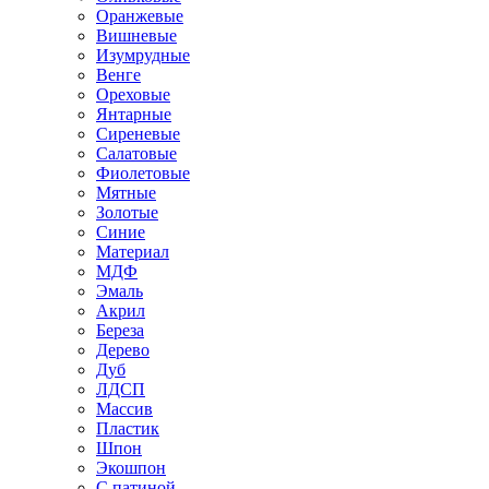
Оранжевые
Вишневые
Изумрудные
Венге
Ореховые
Янтарные
Сиреневые
Салатовые
Фиолетовые
Мятные
Золотые
Синие
Материал
МДФ
Эмаль
Акрил
Береза
Дерево
Дуб
ЛДСП
Массив
Пластик
Шпон
Экошпон
С патиной