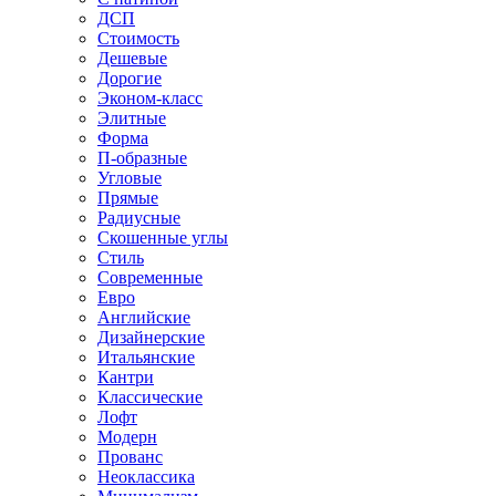
ДСП
Стоимость
Дешевые
Дорогие
Эконом-класс
Элитные
Форма
П-образные
Угловые
Прямые
Радиусные
Скошенные углы
Стиль
Современные
Евро
Английские
Дизайнерские
Итальянские
Кантри
Классические
Лофт
Модерн
Прованс
Неоклассика