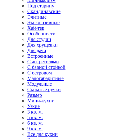
Минимализм
Под старину
Скандинавские
Элитные
Эксклюзивные
Хай-тек
Особенности
Для студии
Для хрущевки
Для дачи
Встроенные
С антресолями
С барной стойкой
С островом
Малогабаритные
Модульные
Скрытые ручки
Размер
Мини-кухни
Узкие
3 кв. м.
5 кв. м.
6 кв. м.
9 кв. м.
Все для кухни