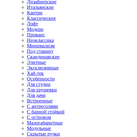
Дизайнерские
Итальянские
Кантри
Классические
Лофт
Модерн
Прованс
Неоклассика
Минимализм
Под старину
Скандинавские
Элитные
Эксклюзивные
Хай-тек
Особенности
Для студии
Для хрущевки
Для дачи
Встроенные
С антресолями
С барной стойкой
С островом
Малогабаритные
Модульные
Скрытые ручки