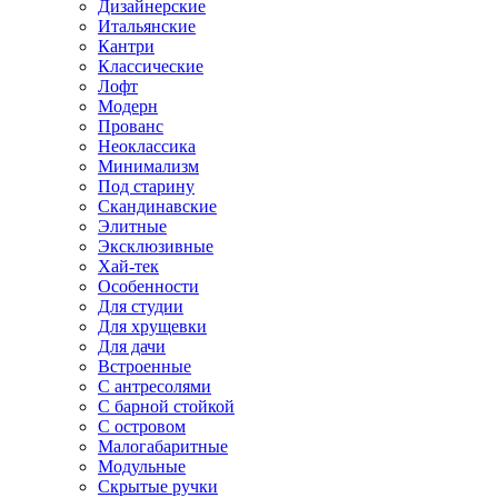
Дизайнерские
Итальянские
Кантри
Классические
Лофт
Модерн
Прованс
Неоклассика
Минимализм
Под старину
Скандинавские
Элитные
Эксклюзивные
Хай-тек
Особенности
Для студии
Для хрущевки
Для дачи
Встроенные
С антресолями
С барной стойкой
С островом
Малогабаритные
Модульные
Скрытые ручки