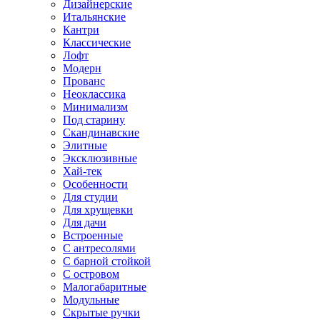
Дизайнерские
Итальянские
Кантри
Классические
Лофт
Модерн
Прованс
Неоклассика
Минимализм
Под старину
Скандинавские
Элитные
Эксклюзивные
Хай-тек
Особенности
Для студии
Для хрущевки
Для дачи
Встроенные
С антресолями
С барной стойкой
С островом
Малогабаритные
Модульные
Скрытые ручки