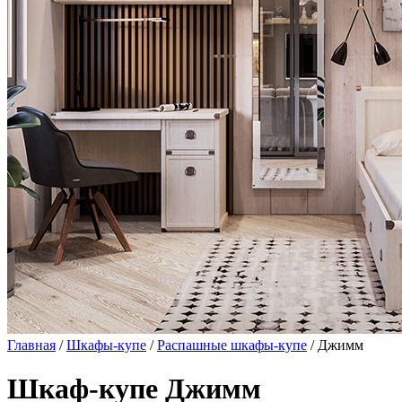
Главная
/
Шкафы-купе
/
Распашные шкафы-купе
/ Джимм
Шкаф-купе Джимм