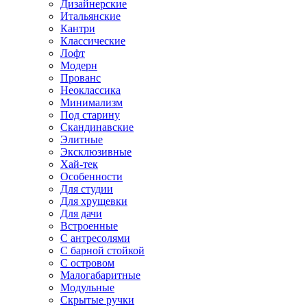
Дизайнерские
Итальянские
Кантри
Классические
Лофт
Модерн
Прованс
Неоклассика
Минимализм
Под старину
Скандинавские
Элитные
Эксклюзивные
Хай-тек
Особенности
Для студии
Для хрущевки
Для дачи
Встроенные
С антресолями
С барной стойкой
С островом
Малогабаритные
Модульные
Скрытые ручки