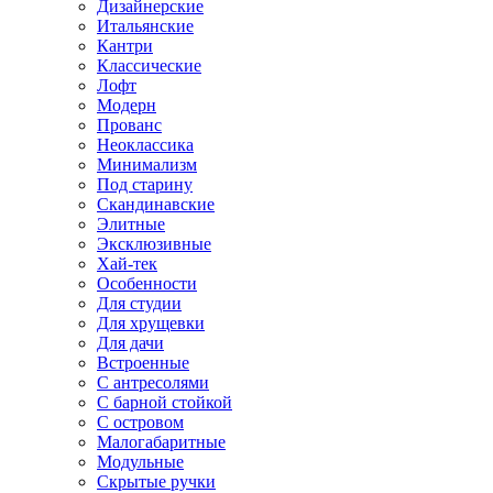
Дизайнерские
Итальянские
Кантри
Классические
Лофт
Модерн
Прованс
Неоклассика
Минимализм
Под старину
Скандинавские
Элитные
Эксклюзивные
Хай-тек
Особенности
Для студии
Для хрущевки
Для дачи
Встроенные
С антресолями
С барной стойкой
С островом
Малогабаритные
Модульные
Скрытые ручки