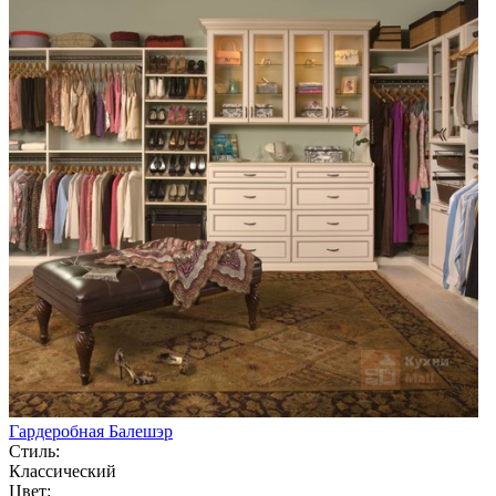
Гардеробная Балешэр
Стиль:
Классический
Цвет: