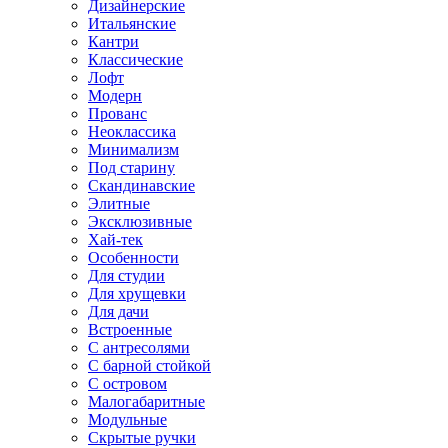
Дизайнерские
Итальянские
Кантри
Классические
Лофт
Модерн
Прованс
Неоклассика
Минимализм
Под старину
Скандинавские
Элитные
Эксклюзивные
Хай-тек
Особенности
Для студии
Для хрущевки
Для дачи
Встроенные
С антресолями
С барной стойкой
С островом
Малогабаритные
Модульные
Скрытые ручки