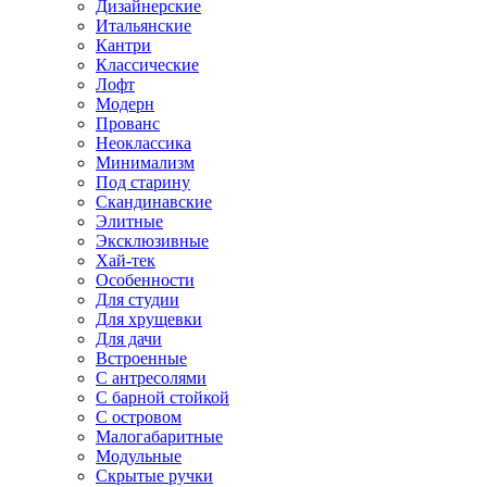
Дизайнерские
Итальянские
Кантри
Классические
Лофт
Модерн
Прованс
Неоклассика
Минимализм
Под старину
Скандинавские
Элитные
Эксклюзивные
Хай-тек
Особенности
Для студии
Для хрущевки
Для дачи
Встроенные
С антресолями
С барной стойкой
С островом
Малогабаритные
Модульные
Скрытые ручки