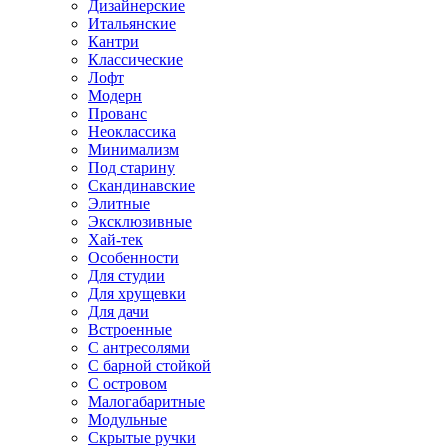
Дизайнерские
Итальянские
Кантри
Классические
Лофт
Модерн
Прованс
Неоклассика
Минимализм
Под старину
Скандинавские
Элитные
Эксклюзивные
Хай-тек
Особенности
Для студии
Для хрущевки
Для дачи
Встроенные
С антресолями
С барной стойкой
С островом
Малогабаритные
Модульные
Скрытые ручки