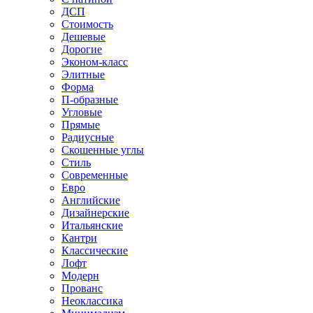
ДСП
Стоимость
Дешевые
Дорогие
Эконом-класс
Элитные
Форма
П-образные
Угловые
Прямые
Радиусные
Скошенные углы
Стиль
Современные
Евро
Английские
Дизайнерские
Итальянские
Кантри
Классические
Лофт
Модерн
Прованс
Неоклассика