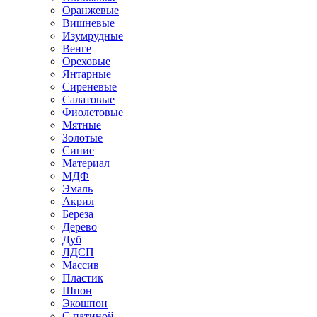
Оранжевые
Вишневые
Изумрудные
Венге
Ореховые
Янтарные
Сиреневые
Салатовые
Фиолетовые
Мятные
Золотые
Синие
Материал
МДФ
Эмаль
Акрил
Береза
Дерево
Дуб
ЛДСП
Массив
Пластик
Шпон
Экошпон
С патиной