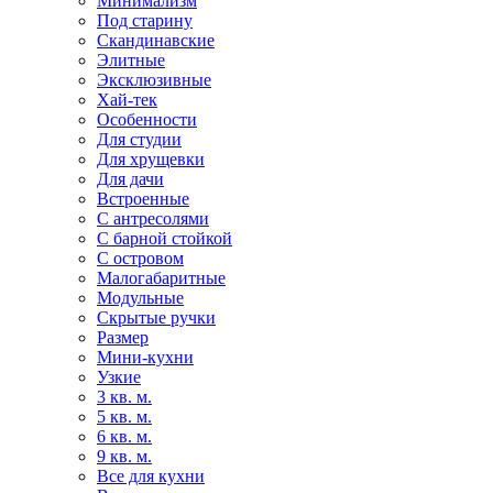
Минимализм
Под старину
Скандинавские
Элитные
Эксклюзивные
Хай-тек
Особенности
Для студии
Для хрущевки
Для дачи
Встроенные
С антресолями
С барной стойкой
С островом
Малогабаритные
Модульные
Скрытые ручки
Размер
Мини-кухни
Узкие
3 кв. м.
5 кв. м.
6 кв. м.
9 кв. м.
Все для кухни