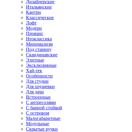
Дизайнерские
Итальянские
Кантри
Классические
Лофт
Модерн
Прованс
Неоклассика
Минимализм
Под старину
Скандинавские
Элитные
Эксклюзивные
Хай-тек
Особенности
Для студии
Для хрущевки
Для дачи
Встроенные
С антресолями
С барной стойкой
С островом
Малогабаритные
Модульные
Скрытые ручки