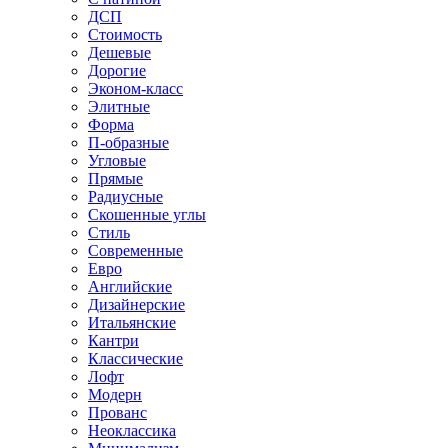
ДСП
Стоимость
Дешевые
Дорогие
Эконом-класс
Элитные
Форма
П-образные
Угловые
Прямые
Радиусные
Скошенные углы
Стиль
Современные
Евро
Английские
Дизайнерские
Итальянские
Кантри
Классические
Лофт
Модерн
Прованс
Неоклассика