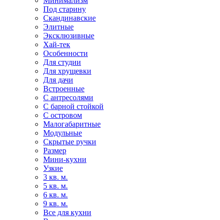
Минимализм
Под старину
Скандинавские
Элитные
Эксклюзивные
Хай-тек
Особенности
Для студии
Для хрущевки
Для дачи
Встроенные
С антресолями
С барной стойкой
С островом
Малогабаритные
Модульные
Скрытые ручки
Размер
Мини-кухни
Узкие
3 кв. м.
5 кв. м.
6 кв. м.
9 кв. м.
Все для кухни