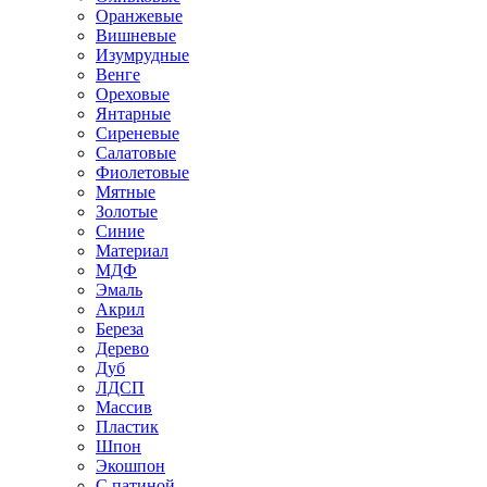
Оранжевые
Вишневые
Изумрудные
Венге
Ореховые
Янтарные
Сиреневые
Салатовые
Фиолетовые
Мятные
Золотые
Синие
Материал
МДФ
Эмаль
Акрил
Береза
Дерево
Дуб
ЛДСП
Массив
Пластик
Шпон
Экошпон
С патиной