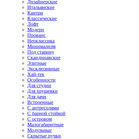
Дизайнерские
Итальянские
Кантри
Классические
Лофт
Модерн
Прованс
Неоклассика
Минимализм
Под старину
Скандинавские
Элитные
Эксклюзивные
Хай-тек
Особенности
Для студии
Для хрущевки
Для дачи
Встроенные
С антресолями
С барной стойкой
С островом
Малогабаритные
Модульные
Скрытые ручки