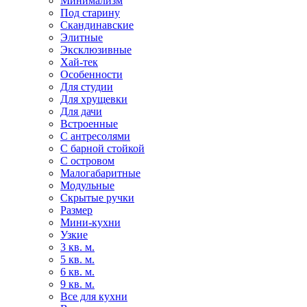
Минимализм
Под старину
Скандинавские
Элитные
Эксклюзивные
Хай-тек
Особенности
Для студии
Для хрущевки
Для дачи
Встроенные
С антресолями
С барной стойкой
С островом
Малогабаритные
Модульные
Скрытые ручки
Размер
Мини-кухни
Узкие
3 кв. м.
5 кв. м.
6 кв. м.
9 кв. м.
Все для кухни