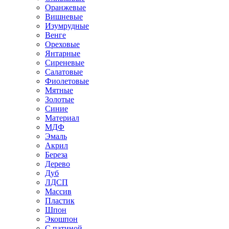
Оранжевые
Вишневые
Изумрудные
Венге
Ореховые
Янтарные
Сиреневые
Салатовые
Фиолетовые
Мятные
Золотые
Синие
Материал
МДФ
Эмаль
Акрил
Береза
Дерево
Дуб
ЛДСП
Массив
Пластик
Шпон
Экошпон
С патиной