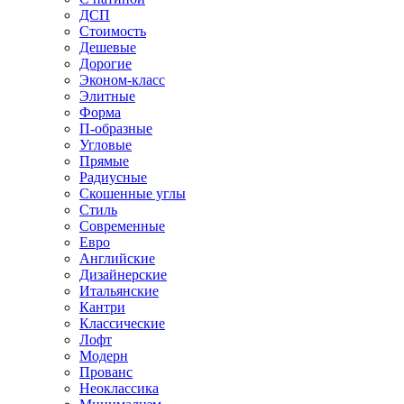
ДСП
Стоимость
Дешевые
Дорогие
Эконом-класс
Элитные
Форма
П-образные
Угловые
Прямые
Радиусные
Скошенные углы
Стиль
Современные
Евро
Английские
Дизайнерские
Итальянские
Кантри
Классические
Лофт
Модерн
Прованс
Неоклассика