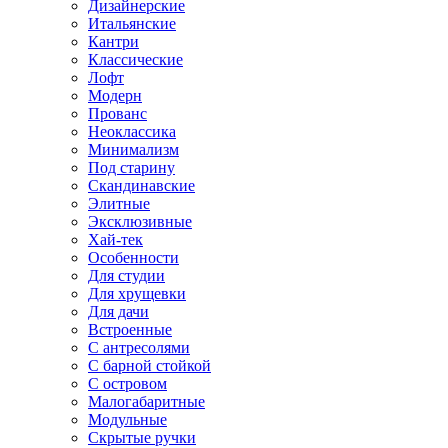
Дизайнерские
Итальянские
Кантри
Классические
Лофт
Модерн
Прованс
Неоклассика
Минимализм
Под старину
Скандинавские
Элитные
Эксклюзивные
Хай-тек
Особенности
Для студии
Для хрущевки
Для дачи
Встроенные
С антресолями
С барной стойкой
С островом
Малогабаритные
Модульные
Скрытые ручки