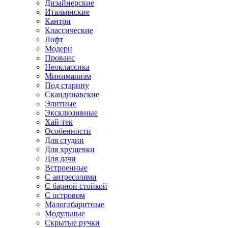
Дизайнерские
Итальянские
Кантри
Классические
Лофт
Модерн
Прованс
Неоклассика
Минимализм
Под старину
Скандинавские
Элитные
Эксклюзивные
Хай-тек
Особенности
Для студии
Для хрущевки
Для дачи
Встроенные
С антресолями
С барной стойкой
С островом
Малогабаритные
Модульные
Скрытые ручки