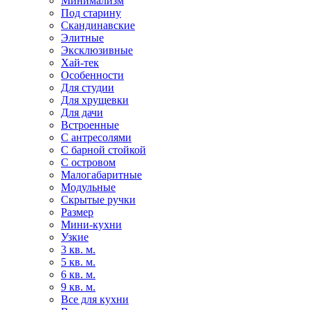
Минимализм
Под старину
Скандинавские
Элитные
Эксклюзивные
Хай-тек
Особенности
Для студии
Для хрущевки
Для дачи
Встроенные
С антресолями
С барной стойкой
С островом
Малогабаритные
Модульные
Скрытые ручки
Размер
Мини-кухни
Узкие
3 кв. м.
5 кв. м.
6 кв. м.
9 кв. м.
Все для кухни