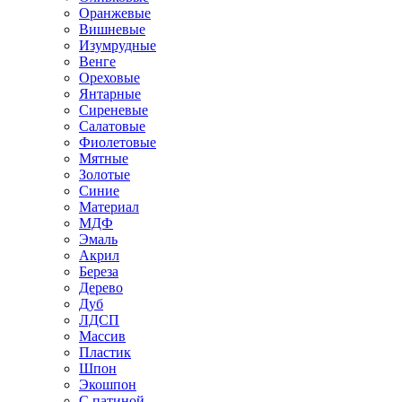
Оранжевые
Вишневые
Изумрудные
Венге
Ореховые
Янтарные
Сиреневые
Салатовые
Фиолетовые
Мятные
Золотые
Синие
Материал
МДФ
Эмаль
Акрил
Береза
Дерево
Дуб
ЛДСП
Массив
Пластик
Шпон
Экошпон
С патиной