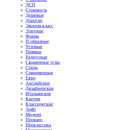
ДСП
Стоимость
Дешевые
Дорогие
Эконом-класс
Элитные
Форма
П-образные
Угловые
Прямые
Радиусные
Скошенные углы
Стиль
Современные
Евро
Английские
Дизайнерские
Итальянские
Кантри
Классические
Лофт
Модерн
Прованс
Неоклассика