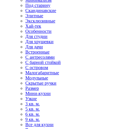
Минимализм
Под старину
Скандинавские
Элитные
Эксклюзивные
Хай-тек
Особенности
Для студии
Для хрущевки
Для дачи
Встроенные
С антресолями
С барной стойкой
С островом
Малогабаритные
Модульные
Скрытые ручки
Размер
Мини-кухни
Узкие
3 кв. м.
5 кв. м.
6 кв. м.
9 кв. м.
Все для кухни