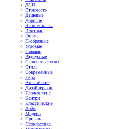
ДСП
Стоимость
Дешевые
Дорогие
Эконом-класс
Элитные
Форма
П-образные
Угловые
Прямые
Радиусные
Скошенные углы
Стиль
Современные
Евро
Английские
Дизайнерские
Итальянские
Кантри
Классические
Лофт
Модерн
Прованс
Неоклассика