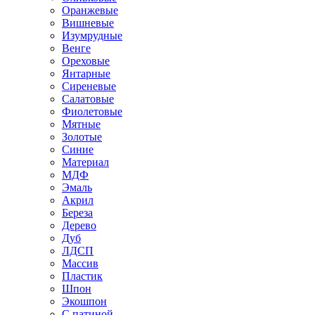
Оранжевые
Вишневые
Изумрудные
Венге
Ореховые
Янтарные
Сиреневые
Салатовые
Фиолетовые
Мятные
Золотые
Синие
Материал
МДФ
Эмаль
Акрил
Береза
Дерево
Дуб
ЛДСП
Массив
Пластик
Шпон
Экошпон
С патиной