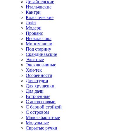
Дизайнерские
Итальянские
Кантри
Классические
Лофт
Модерн
Прованс
Неоклассика
Минимализм
Под старину
Скандинавские
Элитные
Эксклюзивные
Хай-тек
Особенности
Для студии
Для хрущевки
Для дачи
Встроенные
С антресолями
С барной стойкой
С островом
Малогабаритные
Модульные
Скрытые ручки