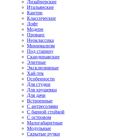
Дизайнерские
Итальянские
Кантри
Классические
Лофт
Модерн
Прованс
Неоклассика
Минимализм
Под старину
Скандинавские
Элитные
Эксклюзивные
Хай-тек
Особенности
Для студии
Для хрущевки
Для дачи
Встроенные
С антресолями
С барной стойкой
С островом
Малогабаритные
Модульные
Скрытые ручки