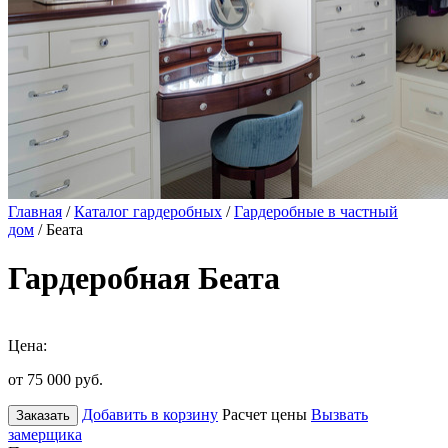
Главная
/
Каталог гардеробных
/
Гардеробные в частный
дом
/ Беата
Гардеробная Беата
Цена:
от 75 000
руб.
Добавить в корзину
Расчет цены
Вызвать
Заказать
замерщика