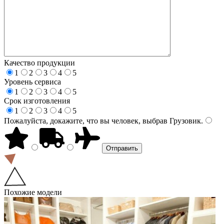
Качество продукции
1
2
3
4
5
Уровень сервиса
1
2
3
4
5
Срок изготовления
1
2
3
4
5
Пожалуйста, докажите, что вы человек, выбрав
Грузовик
.
Похожие модели