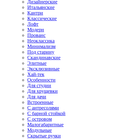
Дизайнерские
Итальянские
Кантри
Классические
Лофт
Модерн
Прованс
Неоклассика
Минимализм
Под старину
Скандинавские
Элитные
Эксклюзивные
Хай-тек
Особенности
Для студии
Для хрущевки
Для дачи
Встроенные
С антресолями
С барной стойкой
С островом
Малогабаритные
Модульные
Скрытые ручки