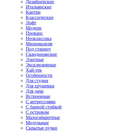
Дизайнерские
Итальянские
Кантри
Классические
Лофт
Модерн
Прованс
Неоклассика
Минимализм
Под старину
Скандинавские
Элитные
Эксклюзивные
Хай-тек
Особенности
Для студии
Для хрущевки
Для дачи
Встроенные
С антресолями
С барной стойкой
С островом
Малогабаритные
Модульные
Скрытые ручки