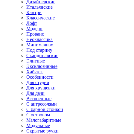
Дизайнерские
Итальянские
Кантри
Классические
Лофт
Модерн
Прованс
Неоклассика
Минимализм
Под старину
Скандинавские
Элитные
Эксклюзивные
Хай-тек
Особенности
Для студии
Для хрущевки
Для дачи
Встроенные
С антресолями
С барной стойкой
С островом
Малогабаритные
Модульные
Скрытые ручки