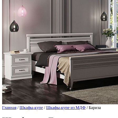
Главная
/
Шкафы-купе
/
Шкафы-купе из МДФ
/ Бариза